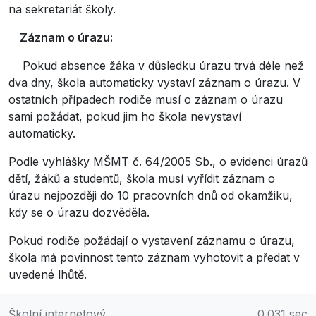
na sekretariát školy.
Záznam o úrazu:
Pokud absence žáka v důsledku úrazu trvá déle než
dva dny, škola automaticky vystaví záznam o úrazu. V
ostatních případech rodiče musí o záznam o úrazu
sami požádat, pokud jim ho škola nevystaví
automaticky.
Podle vyhlášky MŠMT č. 64/2005 Sb., o evidenci úrazů
dětí, žáků a studentů, škola musí vyřídit záznam o
úrazu nejpozději do 10 pracovních dnů od okamžiku,
kdy se o úrazu dozvěděla.
Pokud rodiče požádají o vystavení záznamu o úrazu,
škola má povinnost tento záznam vyhotovit a předat v
uvedené lhůtě.
Školní internetový
0.031 sec